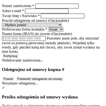
Numer zamówienia
*
Adres e-mail
*
Twoje Imię i Nazwisko
*
Powód odstąpienia od umowy
(Opcjonalnie)
Preferowana forma kontaktu
*
Numer konta (IBAN) do zwrotu
(Opcjonalnie)
Pozostaw puste pole, aby otrzymać
zwrot za pomocą pierwotnej metody płatności. Wypełnij tylko
wtedy, gdy płaciłeś kartą lub chcesz, aby zwrot został wysłany na
inne konto.
Kontynuuj
Walidowanie zamówienia...
Odstępujesz od umowy kupna #
Powrót
Potwierdź odstąpienie od umowy
Wysyłanie odstąpienia...
✓
Prośba odstąpienia od umowy wysłana
Twój wniosek o odstąpienie od umowy został pomyślnie wysłany.