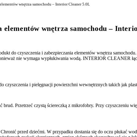
a elementów wnętrza samochodu – Interior Cleaner 5.0L
ia elementów wnętrza samochodu – Interi
ukt do czyszczenia i zabezpieczania elementów wnętrza samochodu.
ponieważ nie wymaga wypłukiwania wodą. INTERIOR CLEANER łączy w
szczenia i pielęgnacji powierzchni wewnętrznych takich jak plasti
ć brud. Przetrzeć czystą ściereczką z mikrofobry. Przy czyszczeniu wi
 Chronić przed dziećmi. W przypadku dostania się do oczu płukać wodą