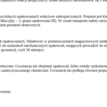
żądanych reakcji alergicznych, zmian skórnych skonsultować się z lek
lnych opakowaniach właściwie zabezpieczonych. Preparat jest klas
kacyjny – 3, grupa opakowania III). W czasie transportu należy utrz
aniem promieni słonecznych.
ch opakowaniach. Składować w pomieszczeniach magazynowych zamkni
zać do uszkodzeń mechanicznych opakowań, mogących prowadzić do n
gwarancji, czyli 36 miesięcy.
centa. Gwarancja nie obejmuje opakowań, które zostały uszkodzone 
ratu zanieczyszczonego chemicznie. Gwarancji nie podlega również pr
rwieniu