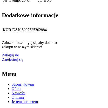
pH w temp. 20°C
7,7 ± 0,5
Dodatkowe informacje
KOD EAN
5907525302884
Załóż konto/zaloguj się aby dokonać
zakupu w naszym sklepie!
Zaloguj się
Zarejestruj się
Menu
Strona główna
Oferta
Nowości
O firmie
Jestem partnerem