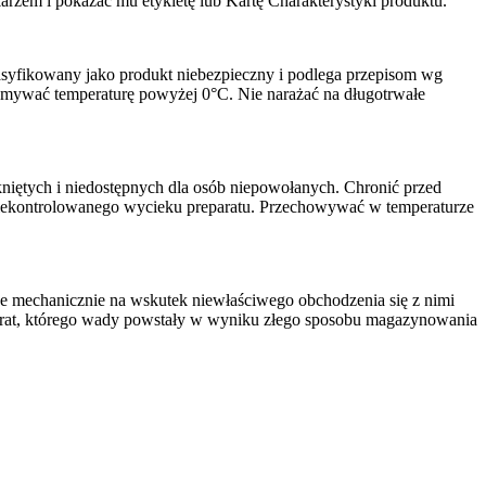
arzem i pokazać mu etykietę lub Kartę Charakterystyki produktu.
yfikowany jako produkt niebezpieczny i podlega przepisom wg
ymywać temperaturę powyżej 0°C. Nie narażać na długotrwałe
ętych i niedostępnych dla osób niepowołanych. Chronić przed
iekontrolowanego wycieku preparatu. Przechowywać w temperaturze
mechanicznie na wskutek niewłaściwego obchodzenia się z nimi
eparat, którego wady powstały w wyniku złego sposobu magazynowania