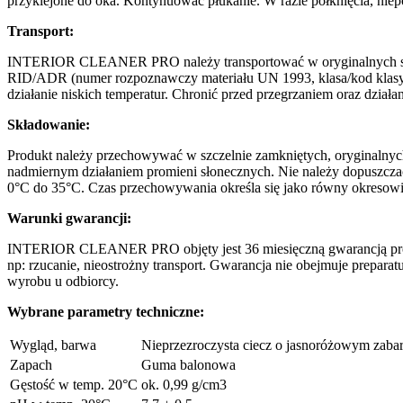
przyklejone do oka. Kontynuować płukanie. W razie połknięcia, niepo
Transport:
INTERIOR CLEANER PRO należy transportować w oryginalnych szcze
RID/ADR (numer rozpoznawczy materiału UN 1993, klasa/kod klasyfi
działanie niskich temperatur. Chronić przed przegrzaniem oraz dział
Składowanie:
Produkt należy przechowywać w szczelnie zamkniętych, oryginalny
nadmiernym działaniem promieni słonecznych. Nie należy dopuszc
0°C do 35°C. Czas przechowywania określa się jako równy okresowi 
Warunki gwarancji:
INTERIOR CLEANER PRO objęty jest 36 miesięczną gwarancją produ
np: rzucanie, nieostrożny transport. Gwarancja nie obejmuje prepa
wyrobu u odbiorcy.
Wybrane parametry techniczne:
Wygląd, barwa
Nieprzezroczysta ciecz o jasnoróżowym zaba
Zapach
Guma balonowa
Gęstość w temp. 20°C
ok. 0,99 g/cm3