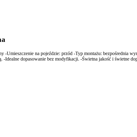
na
rny -Umieszczenie na pojeździe: przód -Typ montażu: bezpośrednia w
 -Idealne dopasowanie bez modyfikacji. -Świetna jakość i świetne d